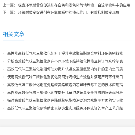
上一篇
：
探索环氧耐黄变促进剂在白色和浅色环氧地坪漆、自流平涂料中的应用
下一篇
：
环氧耐黄变促进剂在环氧体系中的核心作用，有效抑制黄变现象
相关文章
高性能高效低气味三聚催化剂对于提升高端聚氨酯复合材料环保级别效能
分析高效低气味三聚催化剂在不同环境下维持催化性能且保证气味控制表
现
高效低气味三聚催化剂如何助力提升轨道交通聚氨酯内饰件的室内空气质
量
使用高效低气味三聚催化剂优化高回弹海绵生产流程并满足严苛环保出口
高效低气味三聚催化剂在处理聚氨酯软泡内芯异味去除工艺的技术应用指
导
高性能高效低气味三聚催化剂在提升儿童泡沫玩具安全性与触感表现分析
探讨高效低气味三聚催化剂在降低聚氨酯喷涂硬泡异味影响方面的实际效
果
高效低气味三聚催化剂协助家具制造业实现绿色环保认证的生产工艺升级