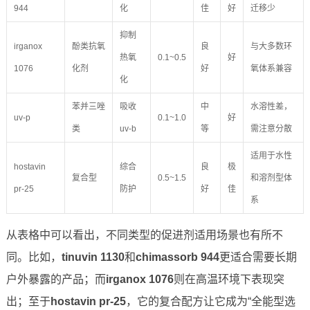
944
化
佳
好
迁移少
抑制
irganox
酚类抗氧
良
与大多数环
热氧
0.1~0.5
好
1076
化剂
好
氧体系兼容
化
苯并三唑
吸收
中
水溶性差，
uv-p
0.1~1.0
好
类
uv-b
等
需注意分散
适用于水性
hostavin
综合
良
极
复合型
0.5~1.5
和溶剂型体
pr-25
防护
好
佳
系
从表格中可以看出，不同类型的促进剂适用场景也有所不
同。比如，
tinuvin 1130
和
chimassorb 944
更适合需要长期
户外暴露的产品；而
irganox 1076
则在高温环境下表现突
出；至于
hostavin pr-25
，它的复合配方让它成为“全能型选