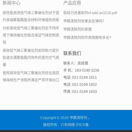
新闻中心
产品应用
高性能高效低气味三聚催化剂对于提
粘结力改善助剂nt add as3228.pdf
升高端聚氨酯复合材料环保级别效能
甲醛清除剂效果会反弹吗？
分析高效低气味三聚催化剂在不同环
甲醛清除剂的原理
境下维持催化性能且保证气味控制表
甲醛清除剂的作用周期有多长?
现
高效低气味三聚催化剂如何助力提升
联系我们
轨道交通聚氨酯内饰件的室内空气质
联系人：吴经理
量
手 机：183 0190 3156
使用高效低气味三聚催化剂优化高回
电话: 021-5169 1811
弹海绵生产流程并满足严苛环保出口
电话: 021-5169 1822
传真: 021-5169 1833
Copyright © 2026 甲醛清除剂 。
版权所有：六布网络
沪ICP备