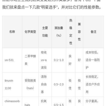
我们就来盘点一下几款“明星选手”，并对比它们的性能参数。
热
兼
主要
添加量
稳
名称
化学类型
容
备注
功能
（%）
定
性
性
吸收
成本较低，
二苯甲酮
良
uv-531
uv-a
0.1~1.0
好
适合一般防
类
好
波段
护
清除
长效稳定，
tinuvin
受阻胺类
极
极
自由
0.5~2.0
适合户外应
1130
（hals）
佳
佳
基
用
chimassorb
抗氧
极
良
分子量高，
hals
0.5~1.5