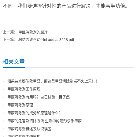
不同，我们要选择针对性的产品进行解决，才能事半功倍。
上一篇
：
甲醛清除剂的原理
下一篇
：
粘结力改善助剂nt add as3228.pdf
相关文章
如果盐水都能除甲醛，那这些甲醛清除剂岂不火上天！！
甲醛清除剂工作原理
甲醛清除剂有用吗？自己试验一目了然
甲醛清除剂原理
甲醛清除剂的成分和原理是什么？
甲醛的危害及清除方法 生活中的隐形杀手甲醛
甲醛清除剂概述及认识误区