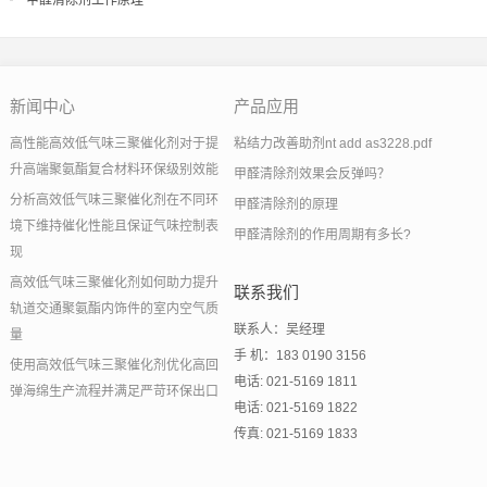
甲醛清除剂工作原理
新闻中心
产品应用
高性能高效低气味三聚催化剂对于提
粘结力改善助剂nt add as3228.pdf
升高端聚氨酯复合材料环保级别效能
甲醛清除剂效果会反弹吗？
分析高效低气味三聚催化剂在不同环
甲醛清除剂的原理
境下维持催化性能且保证气味控制表
甲醛清除剂的作用周期有多长?
现
高效低气味三聚催化剂如何助力提升
联系我们
轨道交通聚氨酯内饰件的室内空气质
联系人：吴经理
量
手 机：183 0190 3156
使用高效低气味三聚催化剂优化高回
电话: 021-5169 1811
弹海绵生产流程并满足严苛环保出口
电话: 021-5169 1822
传真: 021-5169 1833