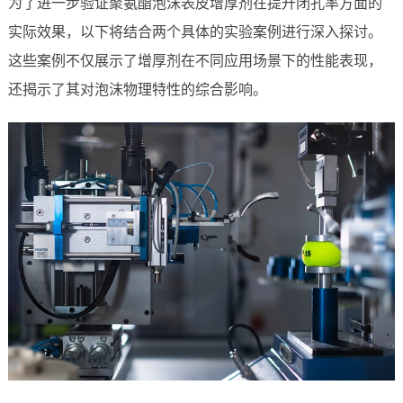
为了进一步验证聚氨酯泡沫表皮增厚剂在提升闭孔率方面的
实际效果，以下将结合两个具体的实验案例进行深入探讨。
这些案例不仅展示了增厚剂在不同应用场景下的性能表现，
还揭示了其对泡沫物理特性的综合影响。