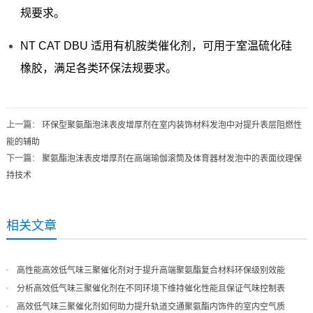
规要求。
NT CAT DBU 适用有机胺类催化剂，可用于室温硫化硅
橡胶，满足各类环保法规要求。
上一篇
：
环保型聚氨酯泡沫表皮增厚剂在室内装饰材料发泡中对提升表层阻燃性
能的辅助
下一篇
：
聚氨酯泡沫表皮增厚剂在高端瑜伽滚筒及体育器材发泡中的表面纹理保
持技术
相关文章
高性能高效低气味三聚催化剂对于提升高端聚氨酯复合材料环保级别效能
分析高效低气味三聚催化剂在不同环境下维持催化性能且保证气味控制表
现
高效低气味三聚催化剂如何助力提升轨道交通聚氨酯内饰件的室内空气质