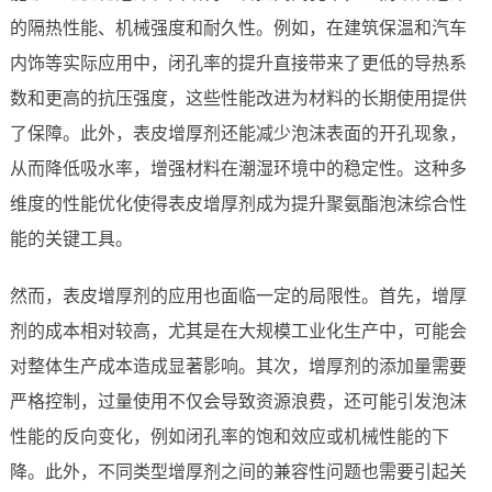
的隔热性能、机械强度和耐久性。例如，在建筑保温和汽车
内饰等实际应用中，闭孔率的提升直接带来了更低的导热系
数和更高的抗压强度，这些性能改进为材料的长期使用提供
了保障。此外，表皮增厚剂还能减少泡沫表面的开孔现象，
从而降低吸水率，增强材料在潮湿环境中的稳定性。这种多
维度的性能优化使得表皮增厚剂成为提升聚氨酯泡沫综合性
能的关键工具。
然而，表皮增厚剂的应用也面临一定的局限性。首先，增厚
剂的成本相对较高，尤其是在大规模工业化生产中，可能会
对整体生产成本造成显著影响。其次，增厚剂的添加量需要
严格控制，过量使用不仅会导致资源浪费，还可能引发泡沫
性能的反向变化，例如闭孔率的饱和效应或机械性能的下
降。此外，不同类型增厚剂之间的兼容性问题也需要引起关