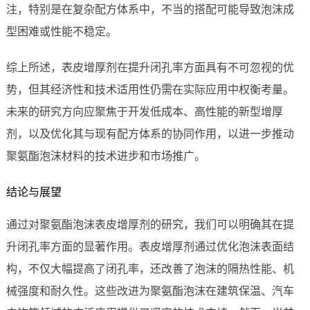
注，特别是在复杂配方体系中，不当的搭配可能导致泡沫成
型困难或性能不稳定。
综上所述，表皮增厚剂在提升闭孔率方面具有不可忽视的优
势，但其经济性和技术适用性仍需在实际应用中权衡考量。
未来的研究方向应聚焦于开发低成本、高性能的新型增厚
剂，以及优化其与现有配方体系的协同作用，以进一步推动
聚氨酯泡沫材料的技术进步和市场推广。
结论与展望
通过对聚氨酯泡沫表皮增厚剂的研究，我们可以明确其在提
升闭孔率方面的显著作用。表皮增厚剂通过优化泡沫表面结
构，不仅大幅提高了闭孔率，还改善了泡沫的隔热性能、机
械强度和耐久性。这些改进为聚氨酯泡沫在建筑保温、汽车