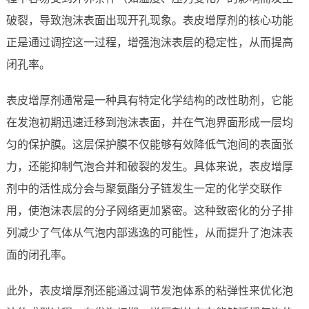
破裂，导致泡沫表面出现开孔现象。表皮增厚剂的核心功能
正是通过调控这一过程，增强泡沫表层的稳定性，从而提高
闭孔率。
表皮增厚剂通常是一种具有特定化学结构的改性助剂，它能
在发泡初期迅速迁移到泡沫表面，并在气泡界面形成一层均
匀的保护膜。这层保护膜不仅能够有效降低气泡间的表面张
力，还能抑制气泡合并和破裂的发生。具体来说，表皮增厚
剂中的活性成分会与聚氨酯分子链发生一定的化学交联作
用，使泡沫表层的分子网络更加紧密。这种致密化的分子排
列减少了气体从气泡内部逃逸的可能性，从而提升了泡沫表
面的闭孔率。
此外，表皮增厚剂还能通过调节发泡体系的粘弹性来优化泡