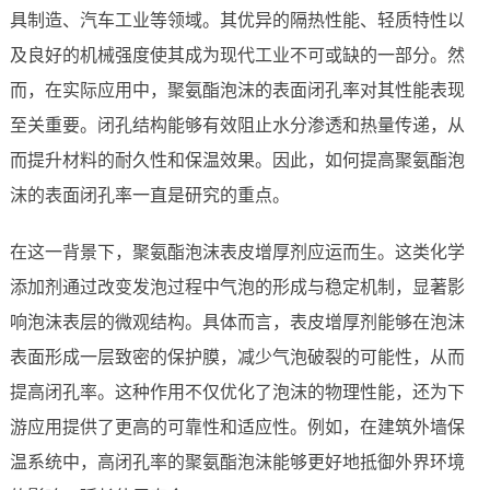
具制造、汽车工业等领域。其优异的隔热性能、轻质特性以
及良好的机械强度使其成为现代工业不可或缺的一部分。然
而，在实际应用中，聚氨酯泡沫的表面闭孔率对其性能表现
至关重要。闭孔结构能够有效阻止水分渗透和热量传递，从
而提升材料的耐久性和保温效果。因此，如何提高聚氨酯泡
沫的表面闭孔率一直是研究的重点。
在这一背景下，聚氨酯泡沫表皮增厚剂应运而生。这类化学
添加剂通过改变发泡过程中气泡的形成与稳定机制，显著影
响泡沫表层的微观结构。具体而言，表皮增厚剂能够在泡沫
表面形成一层致密的保护膜，减少气泡破裂的可能性，从而
提高闭孔率。这种作用不仅优化了泡沫的物理性能，还为下
游应用提供了更高的可靠性和适应性。例如，在建筑外墙保
温系统中，高闭孔率的聚氨酯泡沫能够更好地抵御外界环境