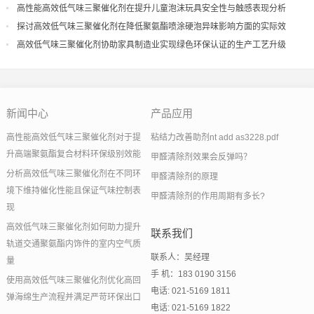
导
高性能高效低气味三聚催化剂在提升儿童泡沫玩具安全性与触感表现分析
探讨高效低气味三聚催化剂在降低聚氨酯喷涂硬泡异味影响方面的实际效
果
高效低气味三聚催化剂协助家具制造业实现绿色环保认证的生产工艺升级
新闻中心
产品应用
高性能高效低气味三聚催化剂对于提
粘结力改善助剂nt add as3228.pdf
升高端聚氨酯复合材料环保级别效能
甲醛清除剂效果会反弹吗？
分析高效低气味三聚催化剂在不同环
甲醛清除剂的原理
境下维持催化性能且保证气味控制表
甲醛清除剂的作用周期有多长?
现
高效低气味三聚催化剂如何助力提升
联系我们
轨道交通聚氨酯内饰件的室内空气质
联系人：吴经理
量
手 机：183 0190 3156
使用高效低气味三聚催化剂优化高回
电话: 021-5169 1811
弹海绵生产流程并满足严苛环保出口
电话: 021-5169 1822