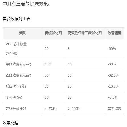
中具有显著的除味效果。
实验数据对比表
参数
传统催化剂
高效低气味三聚催化剂
改善幅度
VOC总排放量
20
8
-60%
(mg/kg)
甲醛浓度 (μg/m³)
150
60
-60%
乙醛浓度 (μg/m³)
80
30
-62.5%
反应时间 (秒)
30
25
-16.7%
闭孔率 (%)
90
95
+5.6%
异味等级评分
4 (强烈)
2 (轻微)
显著改善
效果总结