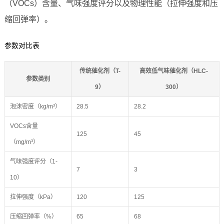
（VOCs）含量、气味强度评分以及物理性能（拉伸强度和压
缩回弹率）。
参数对比表
传统催化剂（T-
高效低气味催化剂（HLC-
参数类别
9）
300）
泡沫密度（kg/m³）
28.5
28.2
VOCs含量
125
45
（mg/m³）
气味强度评分（1-
7
3
10）
拉伸强度（kPa）
120
125
压缩回弹率（%）
65
68