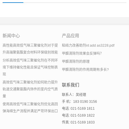
新闻中心
产品应用
高性能高效低气味三聚催化剂对于提
粘结力改善助剂nt add as3228.pdf
升高端聚氨酯复合材料环保级别效能
甲醛清除剂效果会反弹吗？
分析高效低气味三聚催化剂在不同环
甲醛清除剂的原理
境下维持催化性能且保证气味控制表
甲醛清除剂的作用周期有多长?
现
高效低气味三聚催化剂如何助力提升
联系我们
轨道交通聚氨酯内饰件的室内空气质
联系人：吴经理
量
手 机：183 0190 3156
使用高效低气味三聚催化剂优化高回
电话: 021-5169 1811
弹海绵生产流程并满足严苛环保出口
电话: 021-5169 1822
传真: 021-5169 1833