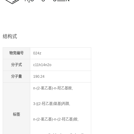
结构式
物竞编号
024z
分子式
c11h14n2o
分子量
190.24
n-(2-氰乙基)-n-羟乙基胺,
3-[(2-羟乙基)氨基]丙腈,
标签
n-(2-氰乙基)-n-(2-羟乙基)胺,