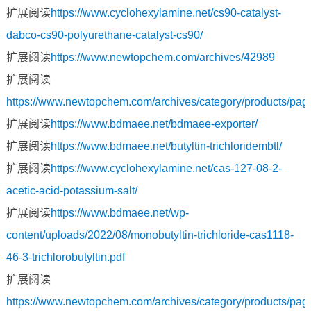
扩展阅读
https://www.cyclohexylamine.net/cs90-catalyst-
dabco-cs90-polyurethane-catalyst-cs90/
扩展阅读
https://www.newtopchem.com/archives/42989
扩展阅读
https://www.newtopchem.com/archives/category/products/pag
扩展阅读
https://www.bdmaee.net/bdmaee-exporter/
扩展阅读
https://www.bdmaee.net/butyltin-trichloridembtl/
扩展阅读
https://www.cyclohexylamine.net/cas-127-08-2-
acetic-acid-potassium-salt/
扩展阅读
https://www.bdmaee.net/wp-
content/uploads/2022/08/monobutyltin-trichloride-cas1118-
46-3-trichlorobutyltin.pdf
扩展阅读
https://www.newtopchem.com/archives/category/products/pag