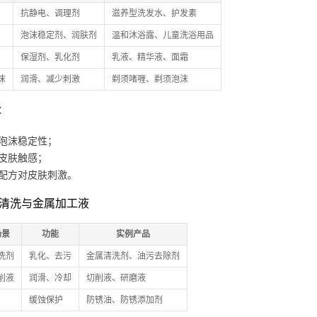
抗静电、调理剂
滋养型洗发水、护发素
泡沫稳定剂、润肤剂
温和沐浴露、儿童洗浴用品
保湿剂、乳化剂
乳液、精华液、面霜
沫
润滑、减少刺激
剃须啫喱、剃须泡沫
：
泡沫稳定性；
皮肤触感；
配方对皮肤刺激。
工业清洗与金属加工液
场景
功能
实例产品
洗剂
乳化、去污
金属清洗剂、油污去除剂
削液
润滑、冷却
切削液、研磨液
缓蚀保护
防锈油、防锈添加剂