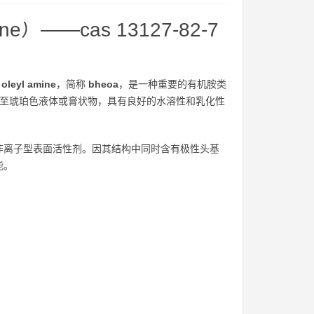
mine）——cas 13127-82-7
 oleyl amine
，简称
bheoa
，是一种重要的有机胺类
至琥珀色液体或膏状物，具有良好的水溶性和乳化性
非离子型表面活性剂。因其结构中同时含有极性头基
能。