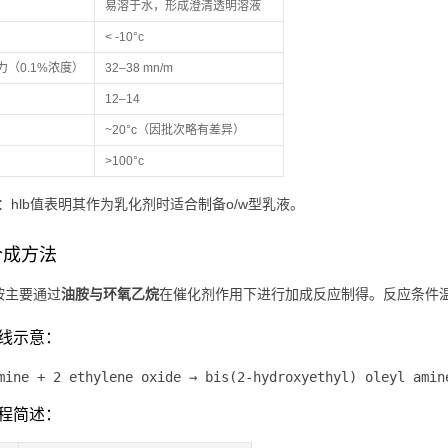
易溶于水，形成澄清透明溶液
< -10°c
力（0.1%浓度）
32–38 mn/m
12–14
~20°c（因批次略有差异）
>100°c
：hlb值表明其作为乳化剂时适合制备o/w型乳液。
合成方法
胺主要通过
油胺与环氧乙烷
在催化剂作用下进行加成反应制得。反应条件
线示意：
mine + 2 ethylene oxide → bis(2-hydroxyethyl) oleyl amin
程简述：