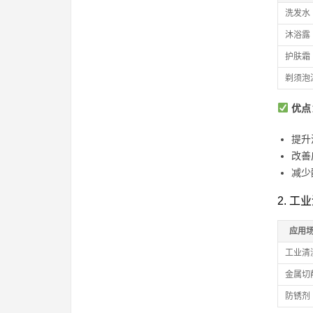
洗发水
沐浴露
护肤霜
剃须泡
优点
提升
改善
减少
2. 
应用
工业清
金属切
防锈剂