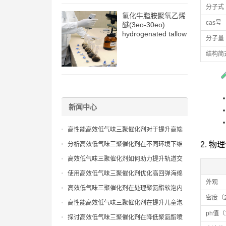
分子式
氢化牛脂胺聚氧乙烯
cas号
醚(3eo-30eo)
hydrogenated tallow
分子量
amine ethoxylate
ether (3eo-30eo)
结构简
cas61790-82-7
新闻中心
高性能高效低气味三聚催化剂对于提升高端
聚氨酯复合材料环保级别效能
2. 物
分析高效低气味三聚催化剂在不同环境下维
持催化性能且保证气味控制表现
高效低气味三聚催化剂如何助力提升轨道交
通聚氨酯内饰件的室内空气质量
使用高效低气味三聚催化剂优化高回弹海绵
外观
生产流程并满足严苛环保出口
高效低气味三聚催化剂在处理聚氨酯软泡内
密度（
芯异味去除工艺的技术应用指导
高性能高效低气味三聚催化剂在提升儿童泡
ph值
沫玩具安全性与触感表现分析
探讨高效低气味三聚催化剂在降低聚氨酯喷