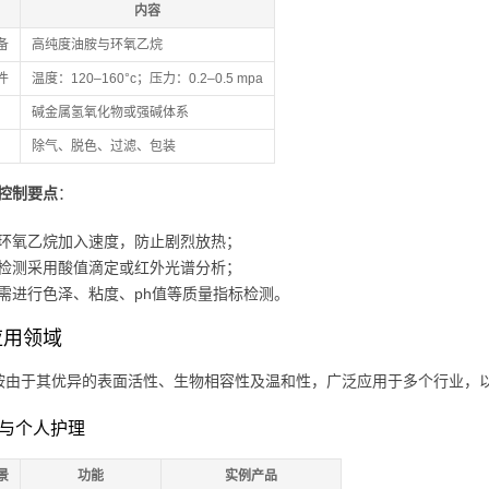
内容
备
高纯度油胺与环氧乙烷
件
温度：120–160°c；压力：0.2–0.5 mpa
碱金属氢氧化物或强碱体系
除气、脱色、过滤、包装
控制要点
：
环氧乙烷加入速度，防止剧烈放热；
检测采用酸值滴定或红外光谱分析；
需进行色泽、粘度、ph值等质量指标检测。
应用领域
胺由于其优异的表面活性、生物相容性及温和性，广泛应用于多个行业，
日化与个人护理
景
功能
实例产品