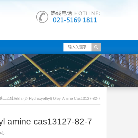
二乙醇胺bis (2- Hydroxyethyl) Oleyl Amine Cas13127-82-7
l amine cas13127-82-7
中心