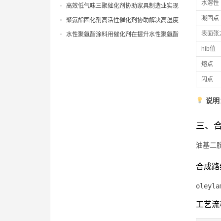
水溶性
涂硬泡异味影响方面的实际效果
高效低气味三聚催化剂协助家具制造业实现
绿色环保认证的生产工艺升级
凝固点
聚氨酯固化剂高活性催化剂协助解决高湿度
天气下聚氨酯涂层固化慢痛点
表面张
水性聚氨酯涂料用催化剂在提升水性聚氨酯
树脂固化性能方面的应用研究
hlb值
熔点
闪点
说明
三、
油基二
合成路
oleyla
工艺流