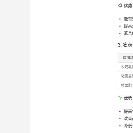
优势
能有
提高
兼具
3. 
应用
农药乳
微囊悬
叶面肥
优势
提高
改善
降低