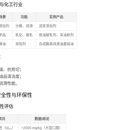
石油与化工行业
场景
功能
实例产品
添加剂
分散、润滑
泥浆添加剂
学品
乳化、破乳
原油破乳剂、采油助剂
滑油
添加剂
合成酯类润滑油基础油
：
温、抗剪切；
油品清洁度；
润滑性能。
安全性与环保性
全性评估
项目
数据/结论
（ld₅₀）
>2000 mg/kg（大鼠口服）