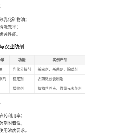
：
效乳化矿物油；
清洗效率；
缓蚀性能。
农药与农业助剂
场景
功能
实例产品
油
乳化分散剂
杀虫剂、杀菌剂、除草剂
浮剂
稳定剂
农药微胶囊制剂
增效剂
植物营养液、微量元素肥料
：
农药利用率；
药剂附着性；
使用浓度要求。