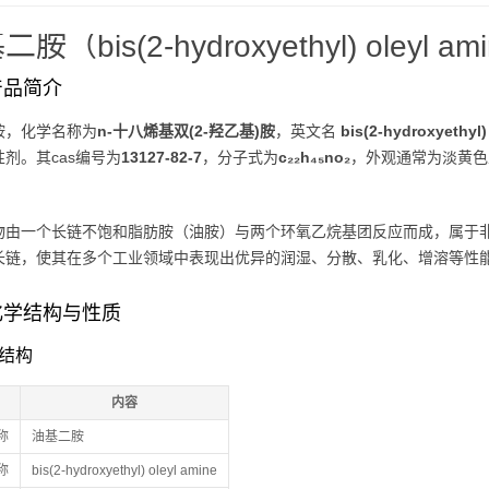
胺（bis(2-hydroxyethyl) oleyl a
产品简介
胺，化学名称为
n-十八烯基双(2-羟乙基)胺
，英文名
bis(2-hydroxyethyl)
剂。其cas编号为
13127-82-7
，分子式为
c₂₂h₄₅no₂
，外观通常为淡黄色
物由一个长链不饱和脂肪胺（油胺）与两个环氧乙烷基团反应而成，属于
长链，使其在多个工业领域中表现出优异的润湿、分散、乳化、增溶等性
化学结构与性质
学结构
内容
称
油基二胺
称
bis(2-hydroxyethyl) oleyl amine