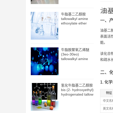
油基二
牛脂基二乙醇胺
tallowalkyl amine
一、
ethoxylate ether
(2eo) cas61791-26-
油基二
2
表面活性
能。
牛脂胺聚氧乙烯醚
该化合
(3eo-30eo)
tallowalkyl amine
和疏水
ethoxylate ether
(3eo-30eo)
二、
cas61791-26-2
1. 化
氢化牛脂基二乙醇胺
bis (2- hydroxyethyl)
特征
hydrogenated tallow
amine cas61790-
中文名
82-7
英文名