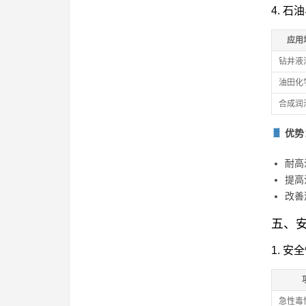
4. 
应用
钻井液
油田化
合成润
优势
耐高
提高
改善
五、
1. 安
急性毒性