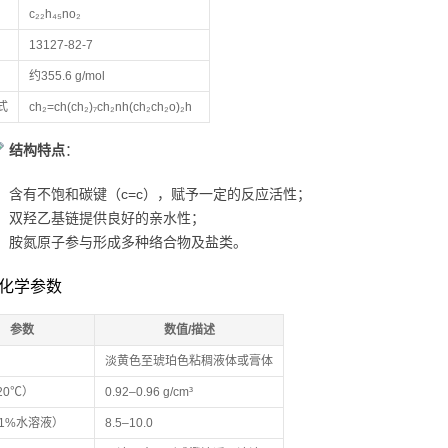
c₂₂h₄₅no₂
13127-82-7
约355.6 g/mol
式
ch₂=ch(ch₂)₇ch₂nh(ch₂ch₂o)₂h
结构特点
：
含有不饱和碳键（c=c），赋予一定的反应活性；
双羟乙基链提供良好的亲水性；
胺氮原子参与形成多种络合物及盐类。
理化学参数
参数
数值/描述
淡黄色至琥珀色粘稠液体或膏体
20℃）
0.92–0.96 g/cm³
（1%水溶液）
8.5–10.0