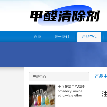
首页
关于我们
产品中心
产品
产品中心
十八胺基二乙醇胺
octadecyl amine
油
ethoxylate ether
(2eo) cas10213-78-
2