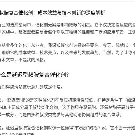
叔胺复合催化剂：成本效益与技术创新的深度解析
行业的浩瀚星河中，催化剂无疑是那颗耀眼的明星。它不仅决定着反应的
剂家族中，延迟型叔胺复合催化剂以其独特的性能和广泛的应用前景，正
名从业多年的化工从业者，我深知催化剂选择的重要性。今天，我就以一个
，聊聊它的成本效益、技术亮点，以及未来的发展趋势。当然，为了让你不打
技术文章，不是我的风格。
什么是延迟型叔胺复合催化剂？
我们得搞清楚这玩意儿到底是个啥。
义，“延迟型”指的是这种催化剂在反应初期活性较低，在特定条件下（如
是指其主要成分属于叔胺类化合物，这类物质在聚氨酯、环氧树脂等高分子
单一成分，而是由多种叔胺类物质与其他助剂协同组成的混合体系。
说，延迟型叔胺复合催化剂就像一位懂得“节奏感”的指挥家，它不会一开始