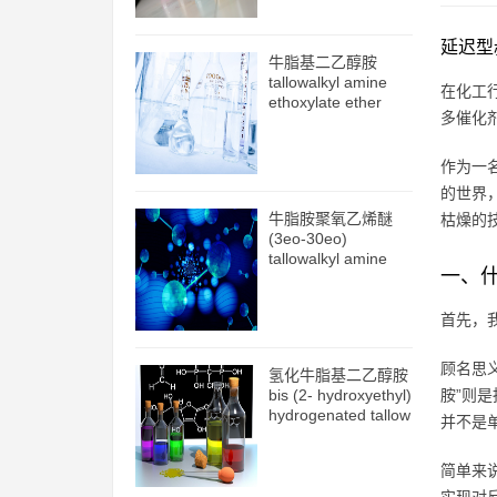
延迟型
牛脂基二乙醇胺
tallowalkyl amine
在化工
ethoxylate ether
多催化
(2eo) cas61791-26-
2
作为一
的世界
牛脂胺聚氧乙烯醚
枯燥的
(3eo-30eo)
tallowalkyl amine
一、
ethoxylate ether
(3eo-30eo)
cas61791-26-2
首先，
顾名思
氢化牛脂基二乙醇胺
bis (2- hydroxyethyl)
胺”则
hydrogenated tallow
并不是
amine cas61790-
82-7
简单来