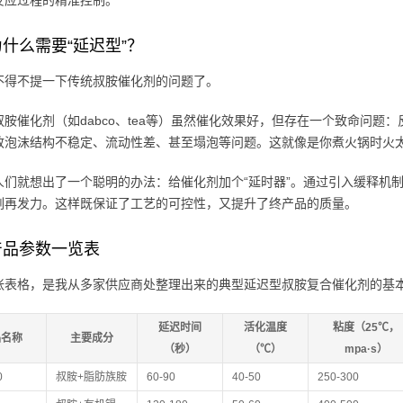
反应过程的精准控制。
什么需要“延迟型”？
不得不提一下传统叔胺催化剂的问题了。
叔胺催化剂（如dabco、tea等）虽然催化效果好，但存在一个致命问
致泡沫结构不稳定、流动性差、甚至塌泡等问题。这就像是你煮火锅时火
人们就想出了一个聪明的办法：给催化剂加个“延时器”。通过引入缓释机制
刻再发力。这样既保证了工艺的可控性，又提升了终产品的质量。
产品参数一览表
张表格，是我从多家供应商处整理出来的典型延迟型叔胺复合催化剂的基
延迟时间
活化温度
粘度（25℃，
品名称
主要成分
（秒）
（℃）
mpa·s）
0
叔胺+脂肪族胺
60-90
40-50
250-300