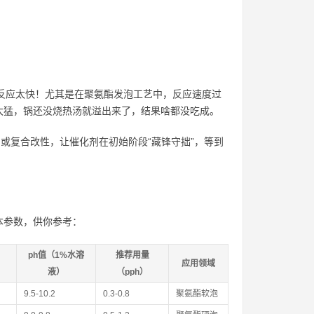
题：反应太快！尤其是在聚氨酯发泡工艺中，反应速度过
太猛，锅还没烧热汤就溢出来了，结果啥都没吃成。
或复合改性，让催化剂在初始阶段“藏锋守拙”，等到
本参数，供你参考：
ph值（1%水溶
推荐用量
应用领域
液）
（pph）
9.5-10.2
0.3-0.8
聚氨酯软泡