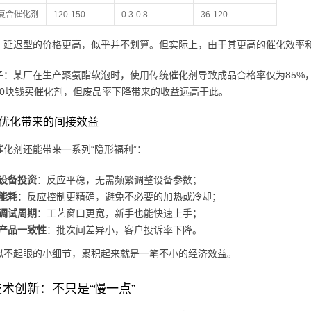
复合催化剂
120-150
0.3-0.8
36-120
，延迟型的价格更高，似乎并不划算。但实际上，由于其更高的催化效率
子：某厂在生产聚氨酯软泡时，使用传统催化剂导致成品合格率仅为85%
10块钱买催化剂，但废品率下降带来的收益远高于此。
工艺优化带来的间接效益
催化剂还能带来一系列“隐形福利”：
设备投资
：反应平稳，无需频繁调整设备参数；
能耗
：反应控制更精确，避免不必要的加热或冷却；
调试周期
：工艺窗口更宽，新手也能快速上手；
产品一致性
：批次间差异小，客户投诉率下降。
似不起眼的小细节，累积起来就是一笔不小的经济效益。
术创新：不只是“慢一点”