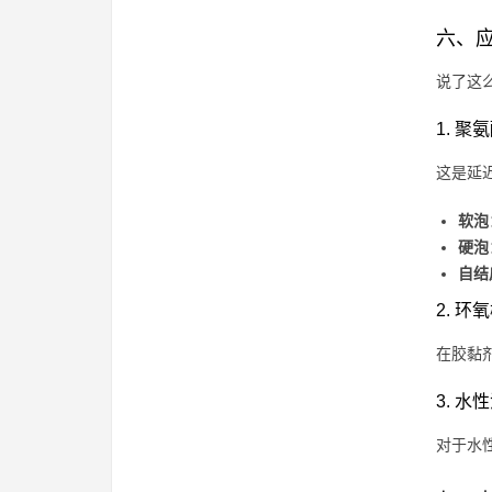
六、
说了这
1. 聚
这是延
软泡
硬泡
自结
2. 环
在胶黏
3. 
对于水