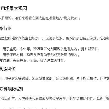
应用场景大观园
么多理论，咱们来看看它到底能在哪些地方“发光发热”。
氨酯行业
迟型叔胺催化剂的主战场之一。无论是软泡、硬泡还是自结皮泡沫，它都
：用于座椅、床垫等，延迟型催化剂可改善泡孔结构，提升舒适性；
：用于保温材料，延迟反应有助于形成更致密的结构；
皮泡沫
：表面光滑、耐磨，适合汽车内饰件。
氧树脂固化
剂、电子封装等领域，延迟型催化剂可延长适用期，便于施工操作，同时
水性涂料与胶黏剂
性体系而言，反应过快容易造成凝胶过早发生，影响涂布均匀性。延迟型