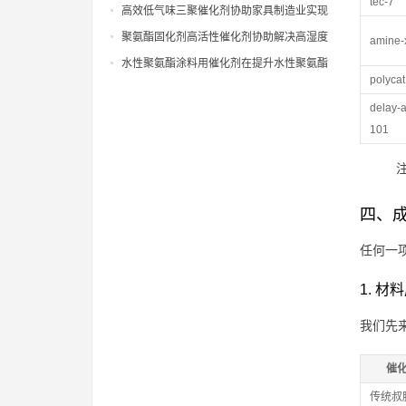
tec-7
涂硬泡异味影响方面的实际效果
高效低气味三聚催化剂协助家具制造业实现
绿色环保认证的生产工艺升级
聚氨酯固化剂高活性催化剂协助解决高湿度
amine-
天气下聚氨酯涂层固化慢痛点
水性聚氨酯涂料用催化剂在提升水性聚氨酯
polycat
树脂固化性能方面的应用研究
delay-
101
注
四、
任何一
1. 材
我们先
催
传统叔