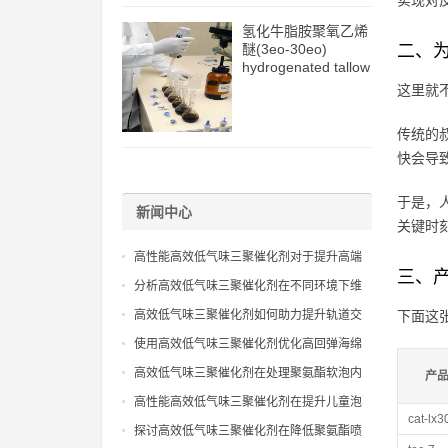
实现对
氢化牛脂胺聚氧乙烯
醚(3eo-30eo)
二、为
hydrogenated tallow
amine ethoxylate
这里就
ether (3eo-30eo)
cas61790-82-7
传统的
快会导
于是，
新闻中心
关键时
高性能高效低气味三聚催化剂对于提升高端
三、
聚氨酯复合材料环保级别效能
分析高效低气味三聚催化剂在不同环境下维
持催化性能且保证气味控制表现
高效低气味三聚催化剂如何助力提升轨道交
下面这
通聚氨酯内饰件的室内空气质量
使用高效低气味三聚催化剂优化高回弹海绵
生产流程并满足严苛环保出口
高效低气味三聚催化剂在处理聚氨酯软泡内
产
芯异味去除工艺的技术应用指导
高性能高效低气味三聚催化剂在提升儿童泡
cat-lx3
沫玩具安全性与触感表现分析
探讨高效低气味三聚催化剂在降低聚氨酯喷