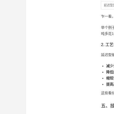
延迟型
乍一看
举个例
吨多花
2. 
延迟型
减少
降低
缩短
提高
这些看
五、技