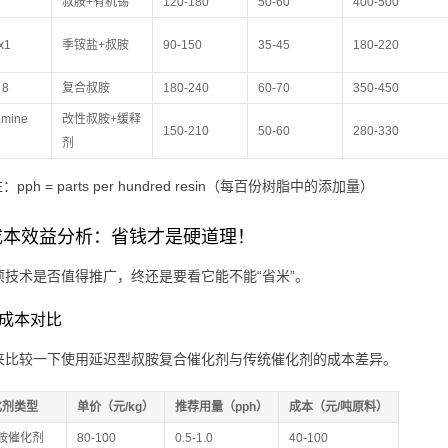
叔胺+有机锡
120-180
50-60
400-500
x1
季铵盐+叔胺
90-150
35-45
180-220
 8
复合叔胺
180-240
60-70
350-450
amine
改性叔胺+缓释
150-210
50-60
280-330
剂
：pph = parts per hundred resin（每百份树脂中的添加量）
成本效益分析：省钱才是硬道理！
项技术是否值得推广，终还是要看它能不能“省米”。
料成本对比
来比较一下使用延迟型叔胺复合催化剂与传统催化剂的成本差异。
化剂类型
单价（元/kg）
推荐用量（pph）
成本（元/吨原料）
胺催化剂
80-100
0.5-1.0
40-100