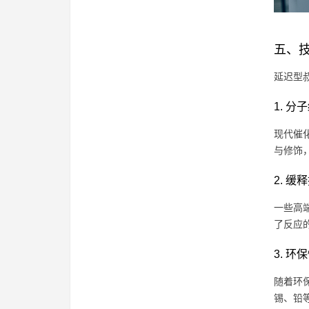
五、技
延迟型
1. 
现代催
与修饰
2. 
一些高
了反应
3. 
随着环
锡、铅等