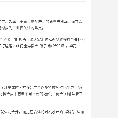
速度、效率，更直接影响产品的质量与成本。而在众
逐渐成为工业界关注的焦点。
“老化工”的视角，带大家走进延迟型叔胺复合催化剂
瞌睡，咱们也穿插点“段子”和“冷知识”，毕竟——
温度升高或时间推移）才会逐步释放其催化能力；“叔
材料合成中有着不可替代的地位；“复合”则意味着它
就火力全开，而是在合适的时机才开始“挥棒”，从而