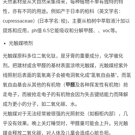
天然素材是从大自然采集得来，每种植物不单有独特的特
性，亦有不同的用途。例如产于日本的柏科（英文学名：
cupressaceae）(日本学名: 桧)，主要从柏树中萃取液汁加以
提炼和应用，ph值 6.5它能吸収和分解甲醛、、voc等。
光触媒喷剂
光触媒原料多位二氧化钛，是牙膏的重要成分，化学催化
剂。把建材或含甲醛的基材表面涂喷光触媒，光触媒经紫外
线照射后表面的氢氧离子会被电洞氧化成”氢氧自由基”，而氢
氧自由基会从其他的有机物（
甲醛
及各种挥发性有机物）抢
走电子，而被抢走电子的有机物会因为失去键结能力而降解
成为更小的分子，如二氧化碳、水。
光触媒对于无法经常被很强的光照射处（如橱柜内部），几
乎没有效果。晚上关灯睡觉时，甲醛量可能会上升。另光触
媒会释放二氧化碳，对人体及儿童会造成心脏负担。