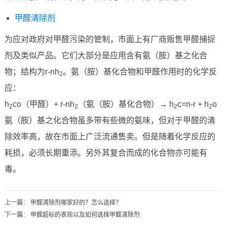
甲醛清除剂
为应对政府对甲醛污染的管制，市面上有厂商贩售甲醛捕捉
剂及类似产品。它们大部分是应用含有氨（胺）基之化合
物；结构为r-nh
。氨（胺）基化合物和甲醛作用时的化学反
2
应：
h
co（甲醛）+ r-nh
（氨（胺）基化合物）→ h
c=n-r + h
o
2
2
2
2
氨（胺）基之化合物虽多带有些微的氨味，但对于甲醛的清
除效率高，故在市面上广泛流通售卖。但是随着化学反应的
耗损，必须长期重添。另外其复合而成的化合物亦可能有
毒。
上一篇
：
甲醛清除剂哪家好的？怎么选择？
下一篇
：
甲醛超标的表现以及如何选择甲醛清除剂