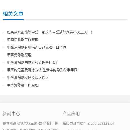
相关文章
如果盐水都能除甲醛，那这些甲醛清除剂岂不火上天！！
甲醛清除剂工作原理
甲醛清除剂有用吗？自己试验一目了然
甲醛清除剂原理
甲醛清除剂的成分和原理是什么？
甲醛的危害及清除方法 生活中的隐形杀手甲醛
甲醛清除剂概述及认识误区
甲醛清除剂工作原理
新闻中心
产品应用
高性能高效低气味三聚催化剂对于提
粘结力改善助剂nt add as3228.pdf