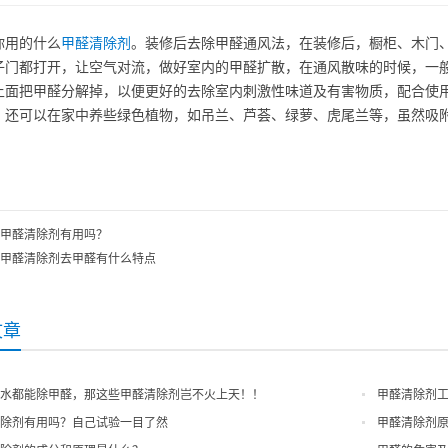
你用的什么
甲醛清除剂
。装修后去除甲醛通风法，在装修后，橱柜、木门
子门都打开，让空气对流，做好室内的甲醛扩散，在通风散味的时候，一
上面把甲醛分解掉，以便更好的去除室内刺激性味道及有害物质，配合使
。还可以在家中养些绿色植物，如吊兰、芦荟、绿萝、虎尾兰等，虽然吸
甲醛清除剂有用吗？
甲醛清除剂去甲醛有什么特点
文章
水都能除甲醛，那这些甲醛清除剂岂不火上天！！
甲醛清除剂
除剂有用吗？自己试验一目了然
甲醛清除剂