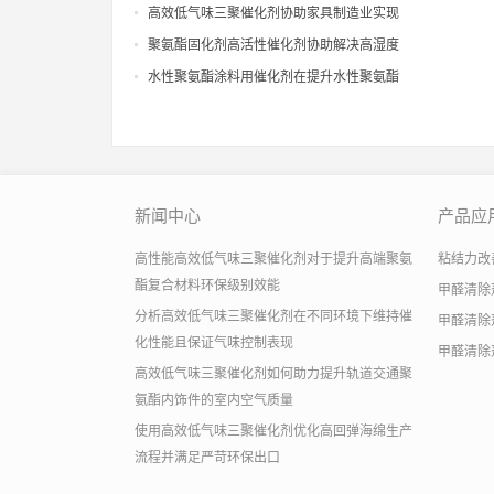
涂硬泡异味影响方面的实际效果
高效低气味三聚催化剂协助家具制造业实现
绿色环保认证的生产工艺升级
聚氨酯固化剂高活性催化剂协助解决高湿度
天气下聚氨酯涂层固化慢痛点
水性聚氨酯涂料用催化剂在提升水性聚氨酯
树脂固化性能方面的应用研究
新闻中心
产品应
高性能高效低气味三聚催化剂对于提升高端聚氨
粘结力改善助
酯复合材料环保级别效能
甲醛清除
分析高效低气味三聚催化剂在不同环境下维持催
甲醛清除
化性能且保证气味控制表现
甲醛清除
高效低气味三聚催化剂如何助力提升轨道交通聚
氨酯内饰件的室内空气质量
使用高效低气味三聚催化剂优化高回弹海绵生产
流程并满足严苛环保出口