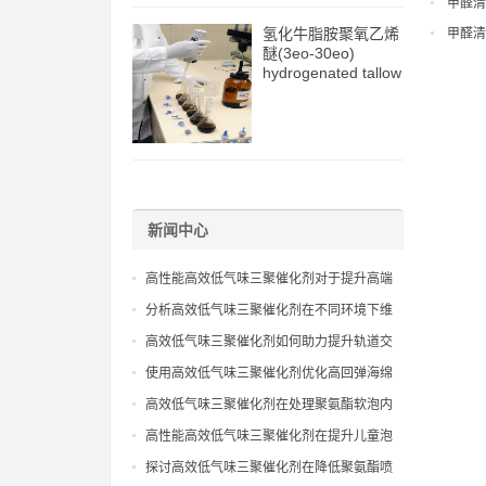
甲醛清
氢化牛脂胺聚氧乙烯
甲醛清
醚(3eo-30eo)
hydrogenated tallow
amine ethoxylate
ether (3eo-30eo)
cas61790-82-7
新闻中心
高性能高效低气味三聚催化剂对于提升高端
聚氨酯复合材料环保级别效能
分析高效低气味三聚催化剂在不同环境下维
持催化性能且保证气味控制表现
高效低气味三聚催化剂如何助力提升轨道交
通聚氨酯内饰件的室内空气质量
使用高效低气味三聚催化剂优化高回弹海绵
生产流程并满足严苛环保出口
高效低气味三聚催化剂在处理聚氨酯软泡内
芯异味去除工艺的技术应用指导
高性能高效低气味三聚催化剂在提升儿童泡
沫玩具安全性与触感表现分析
探讨高效低气味三聚催化剂在降低聚氨酯喷