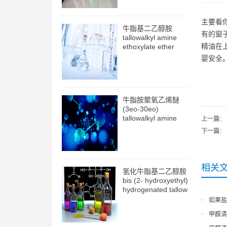
主要看
牛脂基二乙醇胺
有的窗
tallowalkyl amine
精油在
ethoxylate ether
(2eo) cas61791-26-
婴安全
2
牛脂胺聚氧乙烯醚
(3eo-30eo)
tallowalkyl amine
上一篇
：
ethoxylate ether
下一篇
：
(3eo-30eo)
cas61791-26-2
相关
氢化牛脂基二乙醇胺
bis (2- hydroxyethyl)
hydrogenated tallow
amine cas61790-
如果盐
82-7
甲醛清