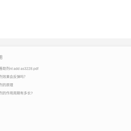
用
剂nt add as3228.pdf
剂效果会反弹吗？
剂的原理
剂的作用周期有多长?