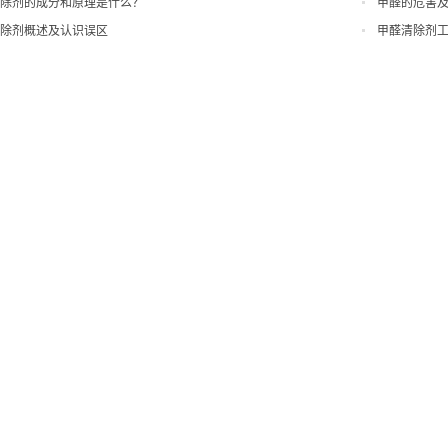
除剂的成分和原理是什么？
甲醛的危害及
除剂概述及认识误区
甲醛清除剂