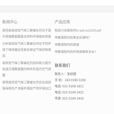
新闻中心
产品应用
高性能高效低气味三聚催化剂对于提
粘结力改善助剂nt add as3228.pdf
升高端聚氨酯复合材料环保级别效能
甲醛清除剂效果会反弹吗？
分析高效低气味三聚催化剂在不同环
甲醛清除剂的原理
境下维持催化性能且保证气味控制表
甲醛清除剂的作用周期有多长?
现
高效低气味三聚催化剂如何助力提升
联系我们
轨道交通聚氨酯内饰件的室内空气质
联系人：吴经理
量
手 机：183 0190 3156
使用高效低气味三聚催化剂优化高回
电话: 021-5169 1811
弹海绵生产流程并满足严苛环保出口
电话: 021-5169 1822
传真: 021-5169 1833