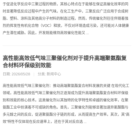
于促进化学反应中三聚过程的物质，其核心特点在于能够在保证高催化效率的同
时显著降低反应过程中产生的气味。在化工生产中，三聚反应广泛应用于合成树
脂、塑料、涂料及其他高分子材料的制造过程。然而，传统催化剂往往伴随着强
烈的挥发性有机化合物（VOC）释放，不仅对环境造成污染，还可能对人体健康
产生潜在威胁。因此，开发既能维持高效催化性能又 ...
高性能高效低气味三聚催化剂对于提升高端聚氨酯复
合材料环保级别效能
日期: 2026/05/28
|
分类:
新闻中心
高性能高效低气味三聚催化剂：推动高端聚氨酯复合材料发展的关键 在现代化工
领域，高性能高效低气味三聚催化剂正逐渐成为提升高端聚氨酯复合材料环保级
别和效能的核心技术。这类催化剂以其独特的化学特性和卓越的催化效率，在聚
氨酯工业中扮演着不可或缺的角色。首先，三聚催化剂能够显著加速异氰酸酯与
多元醇之间的反应，促进聚氨酯分子链的形成，从而提高生产效率。其次，其“高
效”特性不仅体现在反应速率上，还在于其对反应选 ...