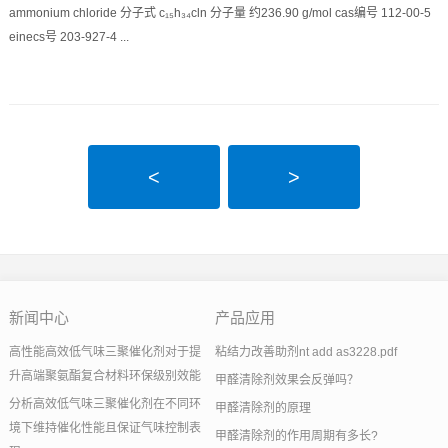
ammonium chloride 分子式 c₁₅h₃₄cln 分子量 约236.90 g/mol cas编号 112-00-5
einecs号 203-927-4 ...
<
>
新闻中心
产品应用
高性能高效低气味三聚催化剂对于提
粘结力改善助剂nt add as3228.pdf
升高端聚氨酯复合材料环保级别效能
甲醛清除剂效果会反弹吗？
分析高效低气味三聚催化剂在不同环
甲醛清除剂的原理
境下维持催化性能且保证气味控制表
甲醛清除剂的作用周期有多长?