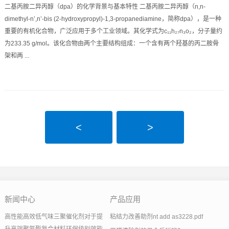
二基丙胺二异丙醇（dpa）的化学背景与基本特性 二基丙胺二异丙醇（n,n-
dimethyl-n’,n’-bis (2-hydroxypropyl)-1,3-propanediamine，简称dpa），是一种
重要的有机化合物，广泛应用于多个工业领域。其化学式为c₁₁h₂₇n₃o₂，分子量约
为233.35 g/mol。该化合物由两个主要结构组成：一个含有两个羟基的丙二胺骨
架和两 ...
<
>
新闻中心
产品应用
高性能高效低气味三聚催化剂对于提
粘结力改善助剂nt add as3228.pdf