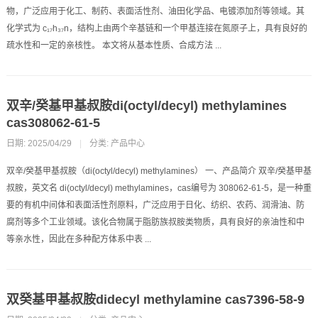
物，广泛应用于化工、制药、表面活性剂、油田化学品、电镀添加剂等领域。其
化学式为 c₁₇h₃₇n，结构上由两个辛基链和一个甲基连接在氮原子上，具有良好的
疏水性和一定的亲核性。 本文将从基本性质、合成方法 ...
双辛/癸基甲基叔胺di(octyl/decyl) methylamines
cas308062-61-5
日期: 2025/04/29
|
分类:
产品中心
双辛/癸基甲基叔胺（di(octyl/decyl) methylamines） 一、产品简介 双辛/癸基甲基
叔胺，英文名 di(octyl/decyl) methylamines，cas编号为 308062-61-5，是一种重
要的有机中间体和表面活性剂原料，广泛应用于日化、纺织、农药、润滑油、防
腐剂等多个工业领域。该化合物属于脂肪族叔胺类物质，具有良好的亲油性和中
等亲水性，因此在多种配方体系中表 ...
双癸基甲基叔胺didecyl methylamine cas7396-58-9