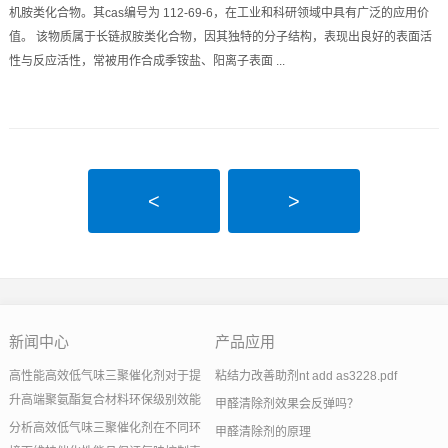
机胺类化合物。其cas编号为 112-69-6，在工业和科研领域中具有广泛的应用价
值。 该物质属于长链叔胺类化合物，因其独特的分子结构，表现出良好的表面活
性与反应活性，常被用作合成季铵盐、阳离子表面 ...
<
>
新闻中心
产品应用
高性能高效低气味三聚催化剂对于提
粘结力改善助剂nt add as3228.pdf
升高端聚氨酯复合材料环保级别效能
甲醛清除剂效果会反弹吗？
分析高效低气味三聚催化剂在不同环
甲醛清除剂的原理