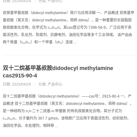
日期: 2025/04/29
|
分类:
产品中心
双癸基甲基叔胺（didecyl methylamine）简介与应用详解 一、产品概述 双癸基甲
基叔胺（英文名：didecyl methylamine，简称 ddma），是一种重要的长链脂肪
族叔胺类化合物，化学式为 c₂₁h₄₅n。其cas登记号为 7396-58-9，广泛应用于表
面活性剂、乳化剂、防腐剂、抗静电剂、油田化学品等多个工业领域。 该产品由
两个癸基（c₁₀h₂₁）和一个甲基（ch₃）连接 ...
双十二烷基甲基叔胺didodecyl methylamine
cas2915-90-4
日期: 2025/04/29
|
分类:
产品中心
双十二烷基甲基叔胺（didodecyl methylamine）——cas号：2915-90-4 一、产
品概述 双十二烷基甲基叔胺（英文名：didodecyl methylamine，简称 ddma），
是一种结构为 n,n-二十二烷基-n-甲基胺 的有机叔胺类化合物。其分子式为
c₂₅h₅₃n，分子量约为 367.7 g/mol。该物质广泛应用于表面活性剂、纺织助剂、
油田化学品、水处理剂、相转移 ...